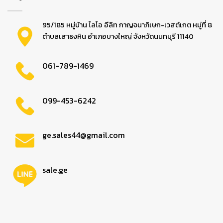
95/185 หมู่บ้าน ไลโอ อีลิท กาญจนาภิเษก-เวสต์เกต หมู่ที่ 8
ตำบลเสาธงหิน อำเภอบางใหญ่ จังหวัดนนทบุรี 11140
061-789-1469
099-453-6242
ge.sales44@gmail.com
sale.ge