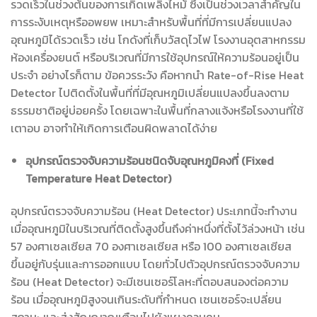
รวดเร็วในช่วงต้นของการเกิดเพลิงไหม้ ซึ่งเป็นช่วงเวลาสำคัญใน
การระงับเหตุหรืออพยพ เหมาะสำหรับพื้นที่ที่มีการเปลี่ยนแปลง
อุณหภูมิได้รวดเร็ว เช่น โกดังที่เก็บวัสดุไวไฟ โรงงานอุตสาหกรรม
ห้องเครื่องยนต์ หรือบริเวณที่มีการใช้อุปกรณ์ให้ความร้อนอยู่เป็น
ประจำ อย่างไรก็ตาม ข้อควรระวัง คือหากนำ Rate-of-Rise Heat
Detector ไปติดตั้งในพื้นที่ที่มีอุณหภูมิเปลี่ยนแปลงขึ้นลงตาม
ธรรมชาติอยู่บ่อยครั้ง โดยเฉพาะในพื้นที่กลางแจ้งหรือโรงงานที่ใช้
เตาอบ อาจทำให้เกิดการเตือนผิดพลาดได้ง่าย
อุปกรณ์ตรวจจับความร้อนชนิดจับอุณหภูมิคงที่ (Fixed
Temperature Heat Detector)
อุปกรณ์ตรวจจับความร้อน (Heat Detector) ประเภทนี้จะทำงาน
เมื่ออุณหภูมิในบริเวณที่ติดตั้งสูงขึ้นถึงค่าหนึ่งที่ตั้งไว้ล่วงหน้า เช่น
57 องศาเซลเซียส 70 องศาเซลเซียส หรือ 100 องศาเซลเซียส
ขึ้นอยู่กับรุ่นและการออกแบบ โดยทั่วไปตัวอุปกรณ์ตรวจจับความ
ร้อน (Heat Detector) จะมีเซนเซอร์โลหะที่ตอบสนองต่อความ
ร้อน เมื่ออุณหภูมิสูงจนเกินระดับที่กำหนด เซนเซอร์จะเปลี่ยน
สถานะ และส่งสัญญาณเตือนไปยังแผงควบคุม