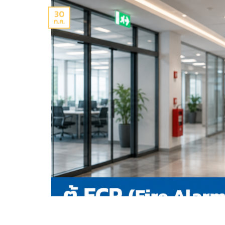
30
ก.ค.