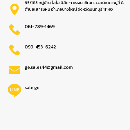
95/185 หมู่บ้าน ไลโอ อีลิท กาญจนาภิเษก-เวสต์เกต หมู่ที่ 8
ตำบลเสาธงหิน อำเภอบางใหญ่ จังหวัดนนทบุรี 11140
061-789-1469
099-453-6242
ge.sales44@gmail.com
sale.ge