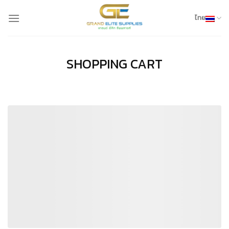
Skip
to
ไทย
content
SHOPPING CART