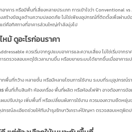
ปีกอาคาร หรือมีพื้นที่เสี่ยงหลายประเภท การเข้าใจว่า Conventional vs
้างข้อมูลด้านความปลอดภัย ไม่ใช่เพียงอุปกรณ์ที่ติดตั้งเพื่อผ่านข้อกำห
า แต่คือทิศทางที่อาคารส่วนใหญ่กำลังมุ่งไป
ไหม้ ดูอะไรก่อนราคา
dressable ควรเริ่มจากรูปแบบอาคารและความเสี่ยง ไม่ใช่เริ่มจากราค
้การตรวจสอบเหตุใช้เวลานานขึ้น หรือขยายระบบได้ยากขึ้นเมื่ออาคารเปลี
ากพื้นที่กว้าง หลายชั้น หรือมีหลายโซนการใช้งาน ระบบที่ระบุอุปกรณ์
าร
พื้นที่เก็บสินค้า ห้องเครื่อง พื้นที่ผลิต หรือห้องไฟฟ้า อาจต้องการข้อ
แผนปรับปรุง เพิ่มพื้นที่ หรือเปลี่ยนผังการใช้งาน ควรมองความยืดหยุ่น
ลอุปกรณ์ละเอียดช่วยให้ทีมบำรุงรักษาวิเคราะห์ปัญหา ตรวจสอบเหตุผิด