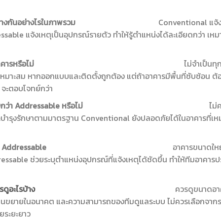
essable ต่างกันอย่างไรในภาพรวม
Conventional แจ้ง
ressable แจ้งเหตุเป็นอุปกรณ์รายตัว ทำให้รู้ตำแหน่งได้ละเอียดกว่า เหมา
e จำเป็นกับทุกอาคารหรือไม่
ไม่จำเป็นทุ
เหมาะสม หากออกแบบและติดตั้งถูกต้อง แต่ถ้าอาคารมีพื้นที่ซับซ้อน ต
จะตอบโจทย์กว่า
ปลอดภัยน้อยกว่า Addressable หรือไม่
ไม่
บำรุงรักษาตามมาตรฐาน Conventional ยังปลอดภัยได้ในอาคารที่เหมา
ญ่ควรพิจารณา Addressable
อาคารขนาดใหญ่ม
ssable ช่วยระบุตำแหน่งอุปกรณ์ที่แจ้งเหตุได้ชัดขึ้น ทำให้ทีมอาค
งเหตุเพลิงไหม้ควรดูอะไรบ้าง
ควรดูขนาดอาค
าร แผนขยายในอนาคต และความสามารถของทีมดูแลระบบ ไม่ควรเลือกจากรา
ัยระยะยาว