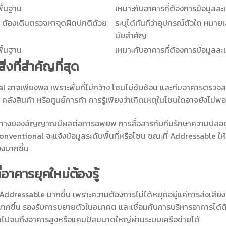
ื้นฐาน
เหมาะกับอาคารที่ต้องการข้อมูลล
 ต้องเดินตรวจหาจุดผิดปกติด้วย
ระบุได้ทันทีว่าอุปกรณ์ตัวใด หมา
นัยสำคัญ
ื้นฐาน
เหมาะกับอาคารที่ต้องการข้อมูลล
ิ่งที่สำคัญที่สุด
อาจเพียงพอ เพราะพื้นที่ไม่กว้าง โซนไม่ซับซ้อน และทีมอาคารตรวจสอ
ังสินค้า หรือศูนย์การค้า การรู้เพียงว่าเกิดเหตุในโซนใดอาจยังไม่พอ
รหาต้นทางของสัญญาณมีผลต่อการอพยพ การสื่อสารกับทีมรักษาความปล
nventional จะแจ้งข้อมูลระดับพื้นที่หรือโซน ขณะที่ Addressable ให้
งมากขึ้น
่อาคารยุคใหม่ต้องรู้
อก Addressable มากขึ้น เพราะความต้องการไม่ได้หยุดอยู่แค่การส่งเสี
มูลมากขึ้น รองรับการขยายตัวในอนาคต และเชื่อมกับการบริหารอาคารได้ด
็กไปจนถึงอาคารสูงหรือแคมปัสขนาดใหญ่ผ่านระบบเครือข่ายได้