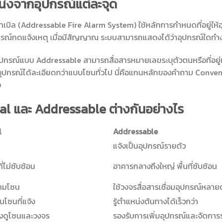
่งจากอุปกรณ์แต่ละจุด
ิล (Addressable Fire Alarm System) ใช้หลักการกำหนดที่อยู่ให้อุป
ุปกรณ์กดแจ้งเหตุ เมื่อมีสัญญาณ ระบบสามารถแสดงได้ว่าอุปกรณ์ใดทำ
าอุปกรณ์แบบ Addressable สามารถสื่อสารหมายเลขระบุตัวตนหรือที่อยู
ุปกรณ์ได้ละเอียดกว่าแบบโซนทั่วไป นี่คือแกนหลักของคำถาม Conven
ง
al และ Addressable ต่างกันอย่างไร
l
Addressable
แจ้งเป็นอุปกรณ์รายตัว
ี่ไม่ซับซ้อน
อาคารกลางถึงใหญ่ พื้นที่ซับซ้อน
ามโซน
ใช้วงจรสื่อสารเชื่อมอุปกรณ์หลายต
นโซนที่แจ้ง
รู้ตำแหน่งต้นทางได้เร็วกว่า
องดูโซนและวงจร
รองรับการเพิ่มอุปกรณ์และจัดการร