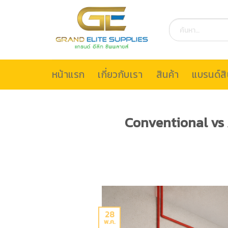
Skip
to
ค้นหา:
content
หน้าแรก
เกี่ยวกับเรา
สินค้า
แบรนด์สิ
Conventional vs A
28
พ.ค.