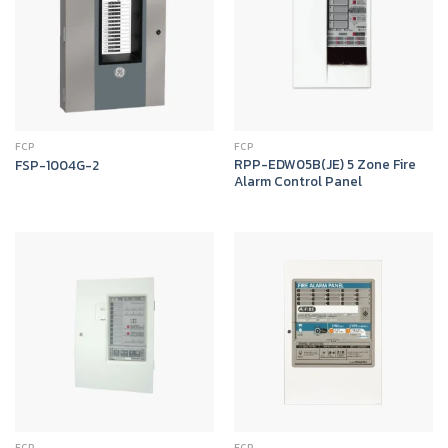
FCP
FCP
RPP-EDW05B(JE) 5 Zone Fire
FSP-1004G-2
Alarm Control Panel
FCP
FCP