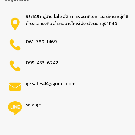
95/185 หมู่บ้าน ไลโอ อีลิท กาญจนาภิเษก-เวสต์เกต หมู่ที่ 8
ตำบลเสาธงหิน อำเภอบางใหญ่ จังหวัดนนทบุรี 11140
061-789-1469
099-453-6242
ge.sales44@gmail.com
sale.ge