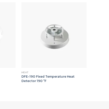
HEAT
HEAT
DFE-190 Fixed Temperature Heat
YBF-RL4H
Detector 190 °F
wRemote 