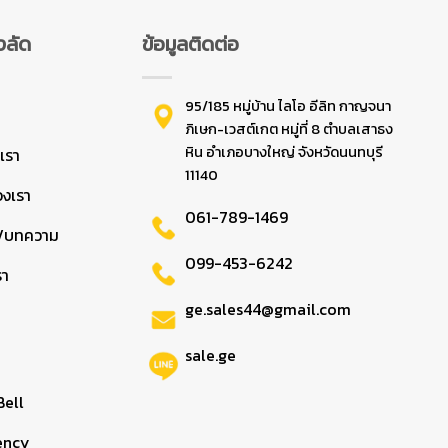
งลัด
ข้อมูลติดต่อ
95/185 หมู่บ้าน ไลโอ อีลิท กาญจนา
ก
ภิเษก-เวสต์เกต หมู่ที่ 8 ตำบลเสาธง
หิน อำเภอบางใหญ่ จังหวัดนนทบุรี
บเรา
11140
องเรา
061-789-1469
ร/บทความ
099-453-6242
รา
ge.sales44@gmail.com
sale.ge
Bell
ency