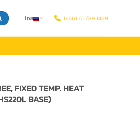
ไทย
(+66) 61 789 1469
REE, FIXED TEMP. HEAT
HS220L BASE)