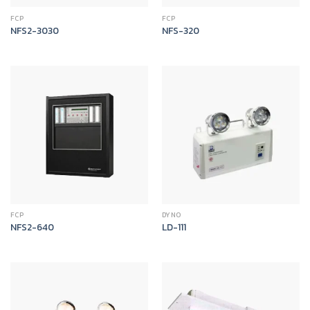
FCP
FCP
NFS2-3030
NFS-320
FCP
DYNO
NFS2-640
LD-111