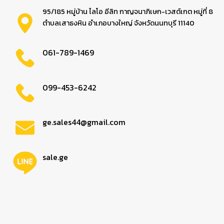
95/185 หมู่บ้าน ไลโอ อีลิท กาญจนาภิเษก-เวสต์เกต หมู่ที่ 8
ตำบลเสาธงหิน อำเภอบางใหญ่ จังหวัดนนทบุรี 11140
061-789-1469
099-453-6242
ge.sales44@gmail.com
sale.ge