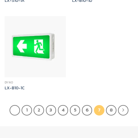
LX-S10-1A
LX-B10-1D
DYNO
LX-B10-1C
1
2
3
4
5
6
7
8